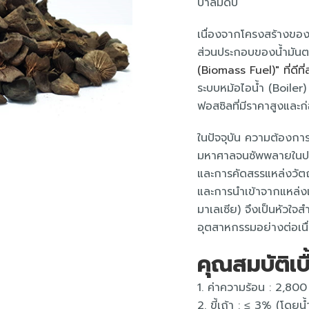
ปาล์มดิบ
เนื่องจากโครงสร้างของก
ส่วนประกอบของน้ำมันต
(Biomass Fuel)" ที่ดีที่
ระบบหม้อไอน้ำ (Boiler
ฟอสซิลที่มีราคาสูงและก่
ในปัจจุบัน ความต้องกา
มหาศาลจนซัพพลายในประ
และการคัดสรรแหล่งวัตถ
และการนำเข้าจากแหล่งเพ
มาเลเซีย) จึงเป็นหั
อุตสาหกรรมอย่างต่อเนื
คุณสมบัติเบ
1. ค่าความร้อน : 2,80
2. ขี้เถ้า : ≤ 3% (โดยน้