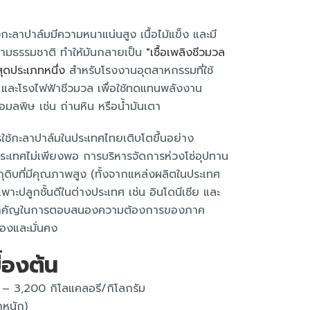
ะลาปาล์มมีความหนาแน่นสูง เนื้อไม้แข็ง และมี
ามธรรมชาติ ทำให้มันกลายเป็น
"เชื้อเพลิงชีวมวล
สุดประเภทหนึ่ง
สำหรับโรงงานอุตสาหกรรมที่ใช้
) และโรงไฟฟ้าชีวมวล เพื่อใช้ทดแทนพลังงาน
อมลพิษ เช่น ถ่านหิน หรือน้ำมันเตา
รใช้กะลาปาล์มในประเทศไทยเติบโตขึ้นอย่าง
เทศไม่เพียงพอ การบริหารจัดการห่วงโซ่อุปทาน
ุดิบที่มีคุณภาพสูง (ทั้งจากแหล่งผลิตในประเทศ
าะปลูกชั้นดีในต่างประเทศ เช่น อินโดนีเซีย และ
วใจสำคัญในการตอบสนองความต้องการของภาค
่องและมั่นคง
ื้องต้น
0 – 3,200 กิโลแคลอรี/กิโลกรัม
ำหนัก)