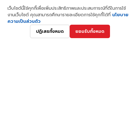
22/10 หมู่ที่ 7 ซอยสุขสวัสดิ์ 78/14 ตำบลบางจาก อำเภอ
เว็บไซต์นี้ใช้คุกกี้เพื่อเพิ่มประสิทธิภาพและประสบการณ์ที่ดีในการใช้
พระประแดง จังหวัดสมุทรปราการ 10130
งานเว็บไซต์ คุณสามารถศึกษารายละเอียดการใช้คุกกี้ได้ที่
นโยบาย
ความเป็นส่วนตัว
ปฏิเสธทั้งหมด
ยอมรับทั้งหมด
โทร:
02-428-5555
อีเมล:
info@hybridenergy.co.th
เส้นทาง
เกี่ยวกับเรา
สินค้า