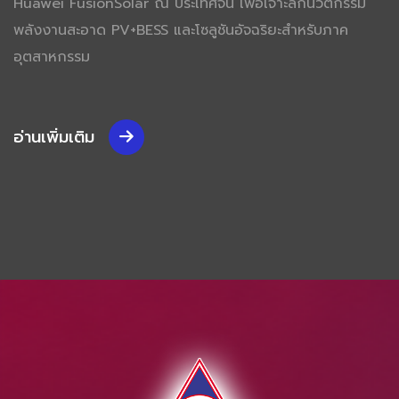
Huawei FusionSolar ณ ประเทศจีน เพื่อเจาะลึกนวัตกรรม
พลังงานสะอาด PV+BESS และโซลูชันอัจฉริยะสำหรับภาค
อุตสาหกรรม
อ่านเพิ่มเติม