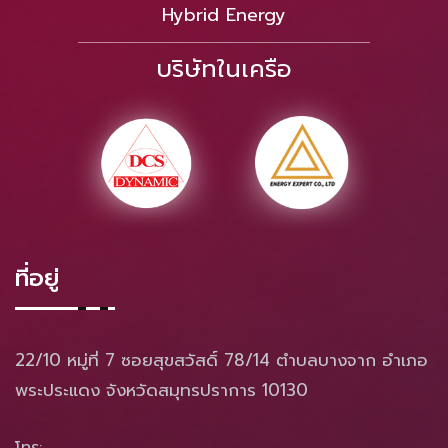
Hybrid Energy
บริษัทในเครือ
ที่อยู่
22/10 หมู่ที่ 7 ซอยสุขสวัสดิ์ 78/14 ตำบลบางจาก อำเภอ
พระประแดง จังหวัดสมุทรปราการ 10130