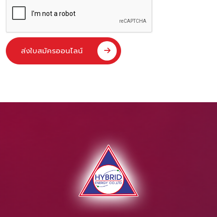
ส่งใบสมัครออนไลน์