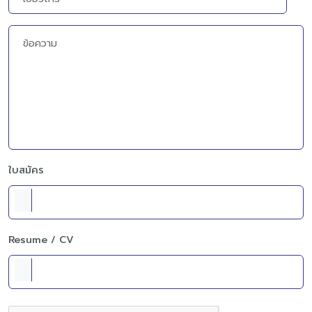
ใบสมัคร
Resume / CV