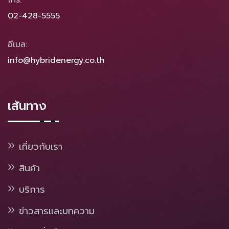
โทร:
02-428-5555
อีเมล:
info@hybridenergy.co.th
เส้นทาง
เกี่ยวกับเรา
สินค้า
บริการ
ข่าวสารและบทความ